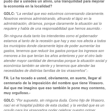
pudo dar a ustedes un alivio, una tranquilidad para mejorar
la economía en la localidad?
GDLC:
"
La verdad que eso estuvimos conversando claramente.
Nosotros venimos administrando, afinando el lápiz en la
administración, diríamos, porque claramente la situación así lo
requiere y habla de una responsabilidad que hemos asumido.-
Sin ninguna duda tanto los intendentes como el gobernador
estamos al tanto de la recesión que hay y eso nos afecta a todos
los municipios donde claramente lejos de poder aumentar los
gastos, tenemos que reducir los gastos porque los ingresos son
menores a los que tenían los años anteriores y por el otro lado
atender mayor cantidad de demandas porque la situación social y
económica también se siente y y tenemos que atender las
necesidades de distintas familias de los virasoreños"
.-
FA: Le ha tocado a usted, obviamente, en suerte, llegar al
centenario de la imposición del nombre que tiene Virasoro.
Así que me imagino que eso también le pone muy contento,
muy orgulloso.-
GDLC:
"
Por supuesto, sin ninguna duda. Como hijo de Virasoro,
nací en el hospital público de esta ciudad, y la verdad que es un
orgullo para los virasoreños poder celebrar nuestro primer