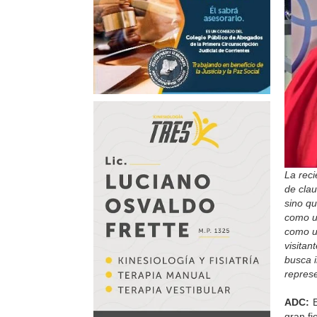
La rec
de clau
sino q
como u
como un
visitan
busca i
represe
ADC:
E
gran f