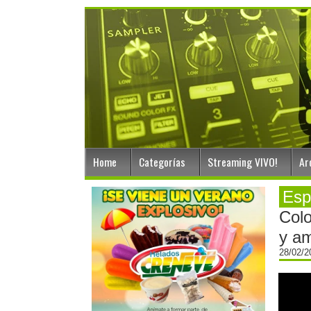
Home
Categorías
Streaming VIVO!
Ar
Esp
Colo
y am
28/02/