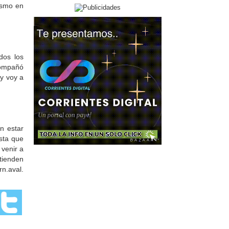
rismo en
jorgito Arien:
fBuenas noches a Fm Net, para un
amigo Gurka gran conocedor de la
musica disco y mas.gran
persona,profesional del derecho y un
gran amiog.Exitos gurka te lo mereces.
dos los
Alejandra :
compañó
Saludos a la Dra Gladys Avalos desde
 y voy a
España
Horacio Billordo:
saludos a la familia del Club Nea Sport
en su cumpleaños n° 19. MUCHAS
FELICIDADES!!!
Francisco:
n estar
Saludos para la Lara Croft de la radio!
esta que
Melanie:
 venir a
Buenas que geniales esos premios,
tienden
quiero participar. Saludos a Matías y a
n.aval.
todo el equipo. 466
Eleonora:
Escuchando desde Posadas!
Excelente programa. Saludos al doc!!
Eugenio :
Escuchando la transmisión desde San
Miguel de Tucumán para ver si