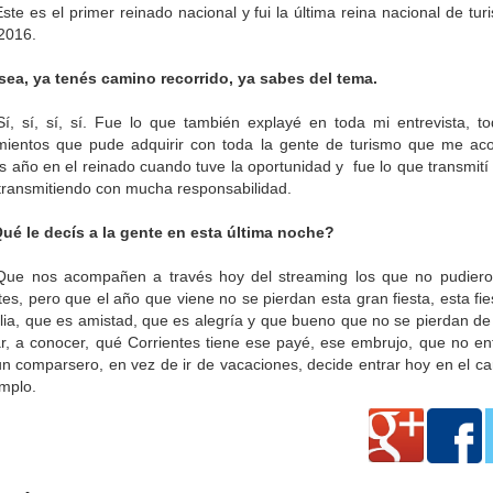
Este es el primer reinado nacional y fui la última reina nacional de tu
 2016.
sea, ya tenés camino recorrido, ya sabes del tema.
í, sí, sí, sí. Fue lo que también explayé en toda mi entrevista, to
mientos que pude adquirir con toda la gente de turismo que me a
s año en el reinado cuando tuve la oportunidad y fue lo que transmití
 transmitiendo con mucha responsabilidad.
ué le decís a la gente en esta última noche?
ue nos acompañen a través hoy del streaming los que no pudiero
es, pero que el año que viene no se pierdan esta gran fiesta, esta fi
lia, que es amistad, que es alegría y que bueno que no se pierdan de
tar, a conocer, qué Corrientes tiene ese payé, ese embrujo, que no en
n comparsero, en vez de ir de vacaciones, decide entrar hoy en el car
emplo.