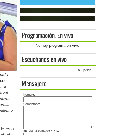
Programación
. En vivo:
No hay programa en vivo.
Escuchanos en vivo
» Opción 1
rnada
co,
Mensajero
tuar
aval
Nombre:
atrae
Comentario:
ancia,
ilias y
de esta
Ingrese la suma de 4 + 5:
ntenta,