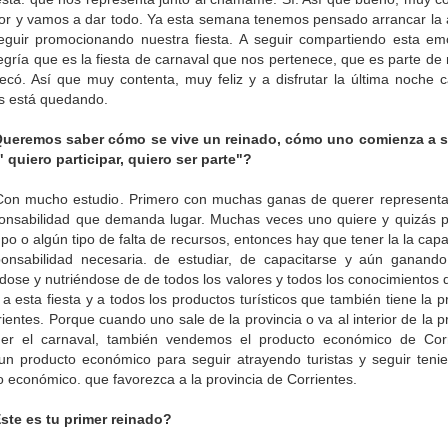
or y vamos a dar todo. Ya esta semana tenemos pensado arrancar la
eguir promocionando nuestra fiesta. A seguir compartiendo esta em
egría que es la fiesta de carnaval que nos pertenece, que es parte de
ecó. Así que muy contenta, muy feliz y a disfrutar la última noche c
s está quedando.
ueremos saber cómo se vive un reinado, cómo uno comienza a se
" quiero participar, quiero ser parte"?
on mucho estudio. Primero con muchas ganas de querer representa
ponsabilidad que demanda lugar. Muchas veces uno quiere y quizás po
po o algún tipo de falta de recursos, entonces hay que tener la la cap
ponsabilidad necesaria. de estudiar, de capacitarse y aún ganando
dose y nutriéndose de de todos los valores y todos los conocimientos 
a esta fiesta y a todos los productos turísticos que también tiene la p
ientes. Porque cuando uno sale de la provincia o va al interior de la p
er el carnaval, también vendemos el producto económico de Corr
n producto económico para seguir atrayendo turistas y seguir teni
 económico. que favorezca a la provincia de Corrientes.
ste es tu primer reinado?