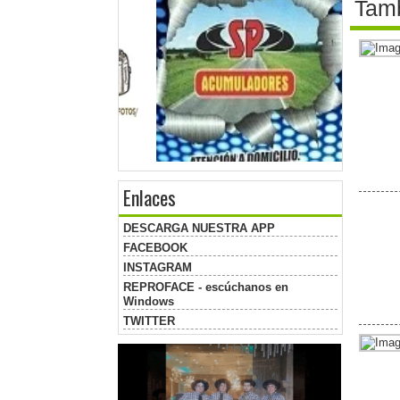
Tamb
Enlaces
DESCARGA NUESTRA APP
FACEBOOK
INSTAGRAM
REPROFACE - escúchanos en
Windows
TWITTER