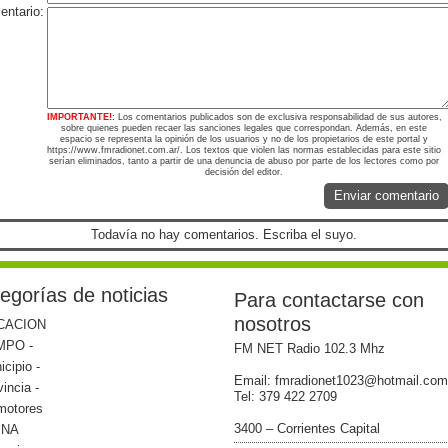
ntario:
IMPORTANTE!:
Los comentarios publicados son de exclusiva responsabilidad de sus autores,
sobre quienes pueden recaer las sanciones legales que correspondan. Además, en este
espacio se representa la opinión de los usuarios y no de los propietarios de este portal y
https://www.fmradionet.com.ar/. Los textos que violen las normas establecidas para este sitio
serían eliminados, tanto a partir de una denuncia de abuso por parte de los lectores como por
decisión del editor.
Enviar comentario
Todavía no hay comentarios. Escriba el suyo.
egorías de noticias
Para contactarse con
nosotros
CACION
MPO -
FM NET Radio 102.3 Mhz
icipio -
Email: fmradionet1023@hotmail.com
vincia -
Tel: 379 422 2709
motores
3400 – Corrientes Capital
INA