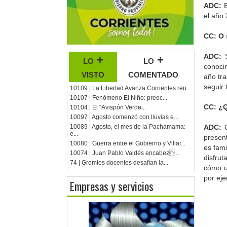
ADC:
el año
CC: O 
ADC:
S
lo +
lo +
conoci
visto
comentado
año tra
seguir
10109 | La Libertad Avanza Corrientes reu...
10107 | Fenómeno El Niño: preoc...
CC: ¿Q
10104 | El “Avispón Verde̶...
10097 | Agosto comenzó con lluvias e...
10089 | Agosto, el mes de la Pachamama:
ADC:
Q
e...
present
10080 | Guerra entre el Gobierno y Villar...
es fami
10074 | Juan Pablo Valdés encabez...
disfru
74 | Gremios docentes desafían la...
cómo u
por ej
Empresas y servicios