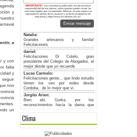
 agenda
IMPORTANTE!:
Los comentarios publicados son de exclusiva
responsabilidad de sus autores, sobre quienes pueden recaer las
oción y
sanciones legales que correspondan. Además, en este espacio se
representa la opinión de los usuarios y no de los propietarios de
este portal y https://www.fmradionet.com.ar/.
 nuestro
Enviar mensaje
arnaval
Natalia:
Grandes artesanos y famila!
ntir, a
Felicitaciones
daniel:
Felicitaciones Dr Cotelo, gran
r y con
presidente del Colegio de Abogados, el
mejor desde que yo recuerde
r falta
acidad y
Lucas Carmelo:
Felicitaciones gente.,. que lindo estudio
 seguir
tienen los veo por redes desde
que nos
Cordoba.. de lo mejor que vi.
rovincia
Jorgito Arien:
rovincia
Bien ahi, Gurka, por los
ientes.
reconocimientos hacia la dama que
tenemos cada uno, porque detras de
endo un
todo hombre " Existe una Gran Mujer".-
Clima
Jorgito Arien:
Muy profesional como siempre amigo
Gurka Dj, Congratulation, y los
mayores exitos.-