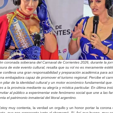
ién coronada soberana del Carnaval de Corrientes 2026, durante la jo
sura de este evento cultural, resalta que su rol no es meramente estéti
ue conlleva una gran responsabilidad y preparación académica para ac
na embajadora capaz de promover el turismo regional. Percibe el carn
 pilar de la identidad cultural y un motor económico fundamental que 
tes a la provincia mediante su alegría y mística particular. En última inst
nvitar al público a experimentar este fenómeno social que une a las fam
nta el patrimonio inmaterial del litoral argentino.
stoy muy contenta, la verdad un orgullo y un honor portar la corona 
iesta. que nos representa junto al chamamé. Sí. Así que bueno, muy co