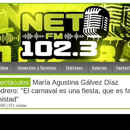
chivo
Comercios y Servicios
Teléfonos
Galerías
Contac
ectáculos
María Agustina Gálvez Díaz
drero: "El carnaval es una fiesta, que es fa
istad"
2026
| 371 visitas