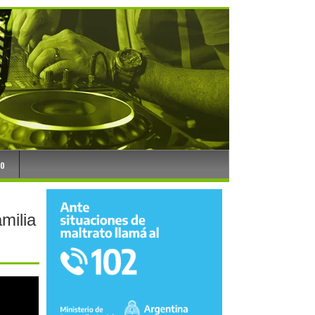
to
milia