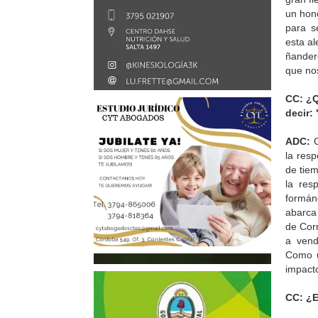
un hon
para s
esta al
ñander
que no
CC: ¿Q
decir: 
ADC:
C
la res
de tiem
la res
formán
abarca 
de Corr
a vend
Como u
impacto
CC: ¿E