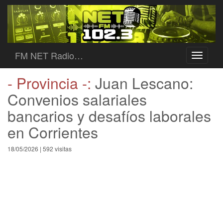
FM NET Radio…
Toggle
navigati
- Provincia -:
Juan Lescano:
Convenios salariales
bancarios y desafíos laborales
en Corrientes
18/05/2026 | 592 visitas