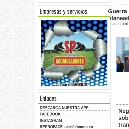
Empresas y servicios
Guerra 
planead
Santilli pidi
Enlaces
DESCARGA NUESTRA APP
Neg
FACEBOOK
sob
INSTAGRAM
tra
REPROFACE - escúchanos en