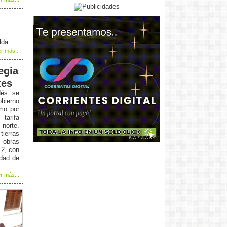
saludos a la familia del Club Nea Sport
en su cumpleaños n° 19. MUCHAS
FELICIDADES!!!
Francisco:
Saludos para la Lara Croft de la radio!
lda.
Melanie:
r más...
Buenas que geniales esos premios,
quiero participar. Saludos a Matías y a
egia
todo el equipo. 466
tes
Eleonora:
dés se
Escuchando desde Posadas!
bierno
Excelente programa. Saludos al doc!!
amo por
Eugenio :
tarifa
Escuchando la transmisión desde San
 norte.
Miguel de Tucumán para ver si
tierras
Mandiyú clasifica a las semifinales de
 obras
la Liga Correntina de Fútbol. Excelente
12, con
trabajo, felicitaciones y vamos el
idad de
Albo!!!
Roberto PEREZ:
r más...
Mis saludos a "PACO" BURGOS, ex
compañero del Banco del IBERA..!!
Jorge:
Muy buena esta la señal de la radio,
buena musica y sobre todo lo mejor de
la radio Eventos y Marcas, quien cada