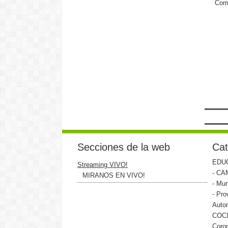
Come
Secciones de la web
Cat
EDU
Streaming VIVO!
- CA
MIRANOS EN VIVO!
- Mun
- Pro
Auto
COC
Coro