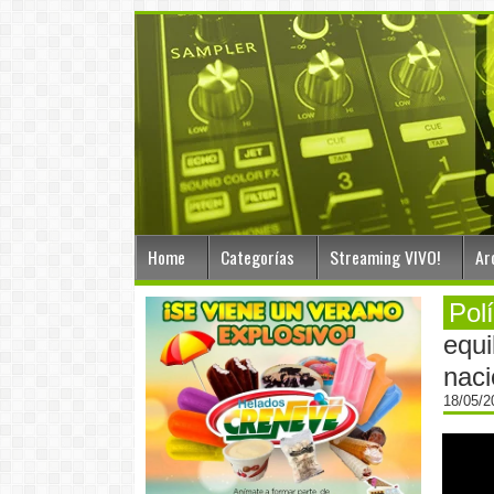
Home
Categorías
Streaming VIVO!
Ar
Polí
equi
naci
18/05/