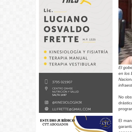
El gob
en los 
Naciona
infraes
No obst
drástic
program
El mand
garant