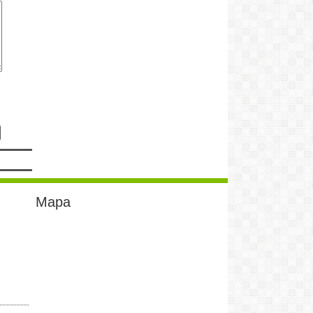
sabados el programa del Turco.. Capos
totales- Sigan asi.
leticia:
Muy interesante todos los temas que
estan tratando..saludos..Sugerencia
para otros programas salud mental y
adolescencia...Corrientes..Capital
Hector Ayala:
GRACIAS SEÑOR ERASMO X
REPRESENTAR Y DEFENDER A
NUESTRO EQUIPO.
LEGEND:
POR FIN UN DT DE ALTA
ENVERGADURA.
mario:
espero le siga yendo como hasta ahora
al equipo, vuelan los chicos en la
Mapa
cancha. felicitaciones al grupo de
trabajo de Barrio Quilmes.
Jorge:
Hola chicos. saludos a dani, un grande,
necesitas ayudante de campo?
MATIAS:
QUE GRANDE EL DT QUE TIENE
BARRIO QUILMES