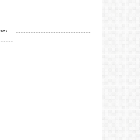
Walter:
Es así como dijo el Dt Daniel, los
árbitros dejan mucho que desear, y
Quilmes esta haciendo buenos
partidos. Felicitaciones Rosendo/Kike.
Sergio Todone:
dows
un saludo ara Marcelito Corrales , muy
buena entrevista
Mariela:
Me encantó lo de las 4T y 4A, Doc!!
HECTOR ISMAEL AYALA:
SALUDOS AL AMIGO ROSENDO
DESDE MBURUCUYA .
HECTOR AYALA:
HOLA COMO ESTAN SALUDOS
DESDE MBURUCUYA CAPITAL DEL
AUTENTICO Y TRADICIONAL
FESTIVAL DEL CHAMAME .
Almada:
Muy bueno el reportaje a Tripa que hizo
Carlos Stegelman a la siesta. un tipo
humilde sencillo y muy capaz para la
musica. No se si se va a acordar de
mi. Abrazo
CESAR:
Muy Bueno el reportaje a la delegada