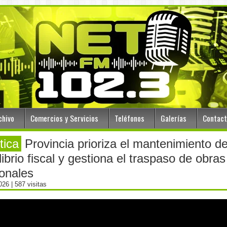
chivo
Comercios y Servicios
Teléfonos
Galerías
Contac
tica
Provincia prioriza el mantenimiento de
librio fiscal y gestiona el traspaso de obras
onales
2026
| 587 visitas