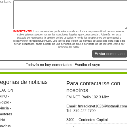
ntario:
IMPORTANTE!:
Los comentarios publicados son de exclusiva responsabilidad de sus autores,
sobre quienes pueden recaer las sanciones legales que correspondan. Además, en este
espacio se representa la opinión de los usuarios y no de los propietarios de este portal y
https://www.fmradionet.com.ar/. Los textos que violen las normas establecidas para este sitio
serían eliminados, tanto a partir de una denuncia de abuso por parte de los lectores como por
decisión del editor.
Enviar comentario
Todavía no hay comentarios. Escriba el suyo.
egorías de noticias
Para contactarse con
nosotros
CACION
MPO -
FM NET Radio 102.3 Mhz
icipio -
Email: fmradionet1023@hotmail.com
vincia -
Tel: 379 422 2709
motores
3400 – Corrientes Capital
INA
navirus