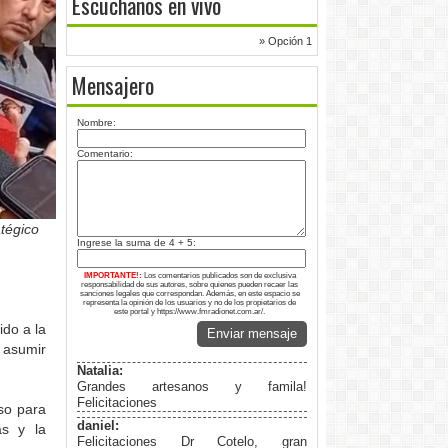
Escuchanos en vivo
» Opción 1
Mensajero
Nombre:
Comentario:
tégico
Ingrese la suma de 4 + 5:
IMPORTANTE!:
Los comentarios publicados son de exclusiva
responsabilidad de sus autores, sobre quienes pueden recaer las
sanciones legales que correspondan. Además, en este espacio se
representa la opinión de los usuarios y no de los propietarios de
este portal y https://www.fmradionet.com.ar/.
ido a la
Enviar mensaje
a asumir
Natalia:
Grandes artesanos y famila!
Felicitaciones
oso para
daniel:
as y la
Felicitaciones Dr Cotelo, gran