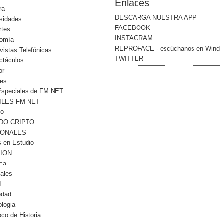
Enlaces
ra
DESCARGA NUESTRA APP
osidades
FACEBOOK
rtes
INSTAGRAM
omía
REPROFACE - escúchanos en Win
vistas Telefónicas
TWITTER
ctáculos
or
les
Especiales de FM NET
ILES FM NET
do
DO CRIPTO
IONALES
s en Estudio
NION
ica
iales
d
edad
logia
co de Historia