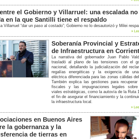
entre el Gobierno y Villarruel: una escalada no
a en la que Santilli tiene el respaldo
ó a Villarruel “dar un paso al costado”; Gobierno no lo desautorizó y Milei respa
» Lee
Soberanía Provincial y Estrat
de Infraestructura en Corrien
La narrativa del gobernador Juan Pablo Val
trasladó al plano de las tensiones con el go
nacional, detallando la judicialización del recl
regalías energéticas y la exigencia de una 
eléctrica diferenciada para las zonas cálidas del
También explica las gestiones para recuperar 
fiscales y las impugnaciones legales sobre
viales estratégicas, como la autovía de la Ruta 
el fin de asegurar el financiamiento y la continu
la infraestructura local.
» Lee
ociaciones en Buenos Aires
re la gobernanza y la
nsferencia de tierras en