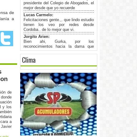
presidente del Colegio de Abogados, el
mejor desde que yo recuerde
ensa de
Lucas Carmelo:
danía a
Felicitaciones gente.,. que lindo estudio
tienen los veo por redes desde
Cordoba.. de lo mejor que vi.
Jorgito Arien:
Bien ahi, Gurka, por los
reconocimientos hacia la dama que
tenemos cada uno, porque detras de
todo hombre " Existe una Gran Mujer".-
Clima
Jorgito Arien:
Muy profesional como siempre amigo
s
Gurka Dj, Congratulation, y los
mayores exitos.-
con
jorgito Arien:
fBuenas noches a Fm Net, para un
nión de
amigo Gurka gran conocedor de la
 donde
musica disco y mas.gran
uación
persona,profesional del derecho y un
l y los
gran amiog.Exitos gurka te lo mereces.
también
Alejandra :
tidaria
Saludos a la Dra Gladys Avalos desde
 cara a
España
 Javier
Horacio Billordo:
r más...