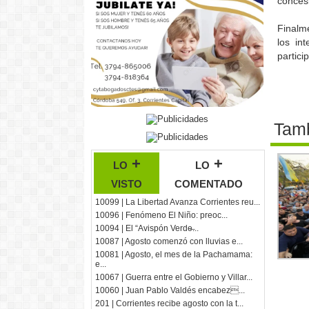
concesi
Finalm
los in
partici
Tamb
lo +
lo +
visto
comentado
10099 | La Libertad Avanza Corrientes reu...
10096 | Fenómeno El Niño: preoc...
10094 | El “Avispón Verde̶...
10087 | Agosto comenzó con lluvias e...
10081 | Agosto, el mes de la Pachamama:
e...
10067 | Guerra entre el Gobierno y Villar...
10060 | Juan Pablo Valdés encabez...
201 | Corrientes recibe agosto con la t...