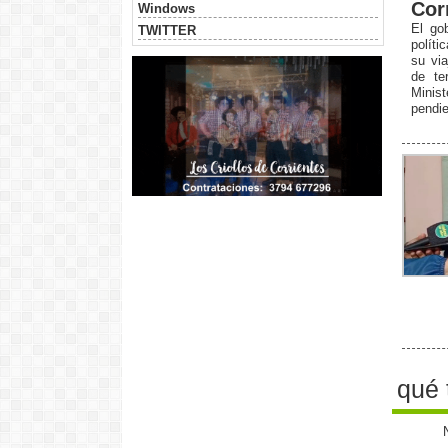
Cor
Windows
El go
TWITTER
políti
su via
de te
Minist
pendi
qué 