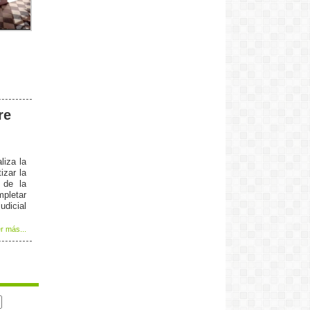
dia y mas los fines de semana nos
lleva todo el deporte y mucho mas el
futbol local. sigan asi
Lucas:
Muy buena la musica. y felicitaciones
por el estudio que tienen. De los mas
lindos del pais. Sigan asi. ! Saludos al
equipo de Eventos y Marcas
Male y Adri hermanas:
re
Excelente música, Excelente radio!!
Por mas Rock nacional!
Silvana:
Muy bueno lo que hicieron en la Fiesta
liza la
Provincial de la Miel, Yo fui una de las
izar la
expositoras. Gracias por cubrir y
 de la
difundir nuestras cosas. No me
mpletar
acuerdo el nombre de la señora.. pero
udicial
muy cordial y amable.
Colo:
r más...
Felicitaciones. Los segui en la
transmision de la expojoven. muy
buena. Saludos a Catalina. Muy bonita
Daniela:
Como creció esta radio. Los escucho
todas las mañanas hasta las 12 y los