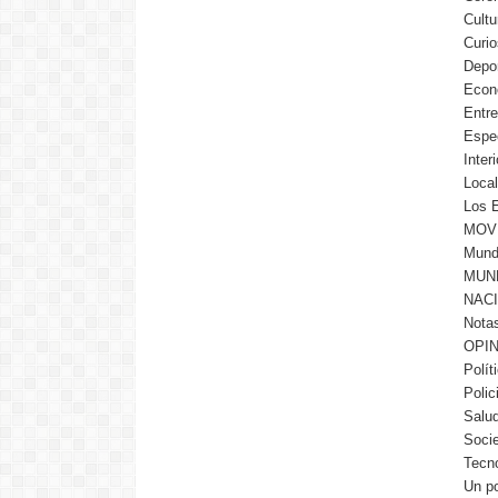
Cultu
Curi
Depo
Econ
Entre
Espe
Interi
Loca
Los 
MOV
Mun
MUN
NAC
Nota
OPI
Polít
Polic
Salu
Soci
Tecno
Un po