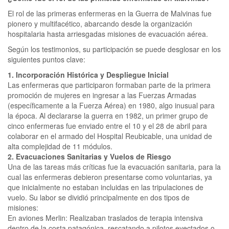
El rol de las primeras enfermeras en la Guerra de Malvinas fue
pionero y multifacético, abarcando desde la organización
hospitalaria hasta arriesgadas misiones de evacuación aérea.
Según los testimonios, su participación se puede desglosar en los
siguientes puntos clave:
1. Incorporación Histórica y Despliegue Inicial
Las enfermeras que participaron formaban parte de la primera
promoción de mujeres en ingresar a las Fuerzas Armadas
(específicamente a la Fuerza Aérea) en 1980, algo inusual para
la época. Al declararse la guerra en 1982, un primer grupo de
cinco enfermeras fue enviado entre el 10 y el 28 de abril para
colaborar en el armado del Hospital Reubicable, una unidad de
alta complejidad de 11 módulos.
2. Evacuaciones Sanitarias y Vuelos de Riesgo
Una de las tareas más críticas fue la evacuación sanitaria, para la
cual las enfermeras debieron presentarse como voluntarias, ya
que inicialmente no estaban incluidas en las tripulaciones de
vuelo. Su labor se dividió principalmente en dos tipos de
misiones:
En aviones Merlin: Realizaban traslados de terapia intensiva
dentro de la costa patagónica, rescatando a pilotos eyectados o