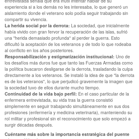
entrevistada señala que era inútil intentar hablar de su
experiencia si a los demás no les interesaba, lo que generó un
aislamiento donde el veterano solo podía seguir trabajando sin
compartir su vivencia.
La herida social por la derrota:
La sociedad, que inicialmente
había vivido con gran fervor la recuperación de las islas, sufrió
una "herida demasiado profunda" al perder la guerra. Esto
dificultó la aceptación de los veteranos y de todo lo que rodeaba
al conflicto en los años posteriores.
Responsabilización y estigmatización institucional:
Uno de
los desafíos más duros fue que tanto las Fuerzas Armadas como
la política buscaron desligarse de la derrota, trasladando la culpa
directamente a los veteranos. Se instaló la idea de que "la derrota
es de los veteranos", lo que perjudicó gravemente la imagen que
la sociedad tuvo de ellos durante mucho tiempo.
Continuidad de la vida bajo perfil:
En el caso particular de la
enfermera entrevistada, su vida tras la guerra consistió
simplemente en seguir trabajando simultáneamente en sus dos
profesiones (enfermería y medicina veterinaria), manteniendo su
rol militar y profesional sin el reconocimiento que solo empezó a
surgir décadas después.
Cuéntame más sobre la importancia estratégica del puente