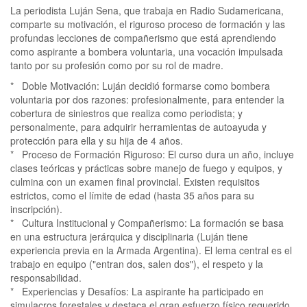
La periodista Luján Sena, que trabaja en Radio Sudamericana,
comparte su motivación, el riguroso proceso de formación y las
profundas lecciones de compañerismo que está aprendiendo
como aspirante a bombera voluntaria, una vocación impulsada
tanto por su profesión como por su rol de madre.
* Doble Motivación: Luján decidió formarse como bombera
voluntaria por dos razones: profesionalmente, para entender la
cobertura de siniestros que realiza como periodista; y
personalmente, para adquirir herramientas de autoayuda y
protección para ella y su hija de 4 años.
* Proceso de Formación Riguroso: El curso dura un año, incluye
clases teóricas y prácticas sobre manejo de fuego y equipos, y
culmina con un examen final provincial. Existen requisitos
estrictos, como el límite de edad (hasta 35 años para su
inscripción).
* Cultura Institucional y Compañerismo: La formación se basa
en una estructura jerárquica y disciplinaria (Luján tiene
experiencia previa en la Armada Argentina). El lema central es el
trabajo en equipo ("entran dos, salen dos"), el respeto y la
responsabilidad.
* Experiencias y Desafíos: La aspirante ha participado en
simulacros forestales y destaca el gran esfuerzo físico requerido,