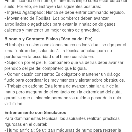
En un incendio con humo, el aire más limpio suele estar cerca del
suelo. Por ello, se instruyen las siguientes posturas:
• Ingreso Agazapado: Nunca se debe entrar caminando erguido.
• Movimiento de Rodillas: Los bomberos deben avanzar
arrodillados o agachados para evitar la inhalación de gases
calientes y mantener un mejor centro de gravedad.
Binomio y Contacto Físico (Técnica del Pie)
El trabajo en estas condiciones nunca es individual; se rige por el
lema "entran dos, salen dos". La técnica principal para no
perderse en la oscuridad o el humo consiste en:
• Sujeción por el pie: El compañero que va detrás debe avanzar
prendido del pie del compañero que lo guía.
• Comunicación constante: Es obligatorio mantener un diálogo
fluido para coordinar los movimientos y alertar sobre obstáculos.
• Trabajo en cadena: Esta forma de avanzar, similar a ir de la
mano pero asegurando el contacto con la extremidad del guía,
garantiza que el binomio permanezca unido a pesar de la nula
visibilidad.
Entrenamiento con Simulacros
Para dominar estas técnicas, los aspirantes realizan prácticas
rigurosas en el cuartel:
• Humo artificial: Se utilizan máquinas de humo para recrear la