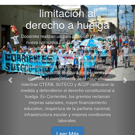
desafían la
Anterior
Sig
limitación al
derecho a huelga
Docentes realizan un paro nacional y desafían la
nueva normativa Este lunes 3 de agosto se
desarrolla el primer paro docente nacional bajo
el nuevo régimen que declara a la educación
como servicio esencial y establece una
prestación mínima del 75% durante las huelgas.
El Gobierno nacional realizará inspecciones para
controlar el cumplimiento de la normativa,
mientras CTERA, SUTECO y ACDP ratificaron la
medida y defendieron el derecho constitucional a
huelga. En Corrientes, los gremios reclaman
mejoras salariales, mayor financiamiento
educativo, reapertura de la paritaria nacional,
infraestructura escolar y mejores condiciones
laborales.
Leer Más