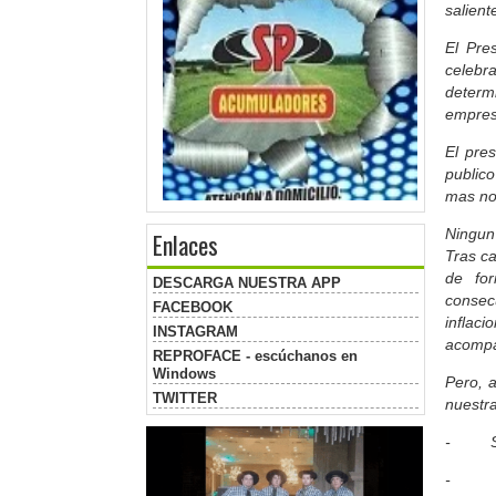
salient
El Pre
celebra
determ
empres
El pres
publico
mas not
Ningun 
Enlaces
Tras ca
de for
DESCARGA NUESTRA APP
consec
FACEBOOK
inflac
INSTAGRAM
acompa
REPROFACE - escúchanos en
Windows
Pero, 
TWITTER
nuestra
- Se s
- Se 