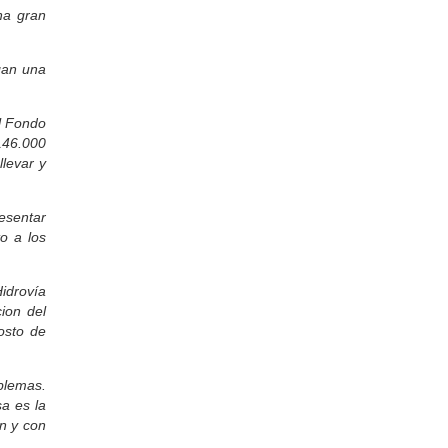
Walter:
na gran
Es así como dijo el Dt Daniel, los
árbitros dejan mucho que desear, y
Quilmes esta haciendo buenos
partidos. Felicitaciones Rosendo/Kike.
gan una
Sergio Todone:
un saludo ara Marcelito Corrales , muy
buena entrevista
l Fondo
146.000
Mariela:
Me encantó lo de las 4T y 4A, Doc!!
llevar y
HECTOR ISMAEL AYALA:
SALUDOS AL AMIGO ROSENDO
DESDE MBURUCUYA .
esentar
o a los
HECTOR AYALA:
HOLA COMO ESTAN SALUDOS
DESDE MBURUCUYA CAPITAL DEL
AUTENTICO Y TRADICIONAL
idrovía
FESTIVAL DEL CHAMAME .
cion del
Almada:
osto de
Muy bueno el reportaje a Tripa que hizo
Carlos Stegelman a la siesta. un tipo
humilde sencillo y muy capaz para la
blemas.
musica. No se si se va a acordar de
mi. Abrazo
a es la
on y con
CESAR:
Muy Bueno el reportaje a la delegada