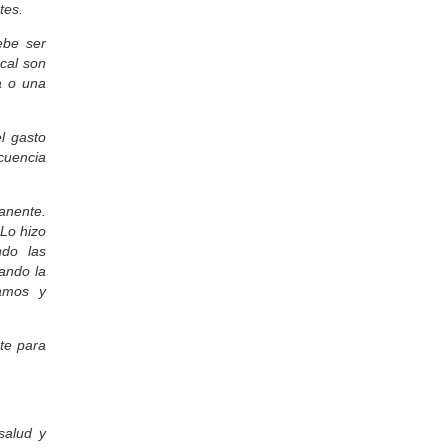
tes.
dia y mas los fines de semana nos
lleva todo el deporte y mucho mas el
ebe ser
futbol local. sigan asi
scal son
Lucas:
a o una
Muy buena la musica. y felicitaciones
por el estudio que tienen. De los mas
lindos del pais. Sigan asi. ! Saludos al
equipo de Eventos y Marcas
el gasto
Male y Adri hermanas:
ecuencia
Excelente música, Excelente radio!!
Por mas Rock nacional!
Silvana:
manente.
Muy bueno lo que hicieron en la Fiesta
 Lo hizo
Provincial de la Miel, Yo fui una de las
ndo las
expositoras. Gracias por cubrir y
ando la
difundir nuestras cosas. No me
acuerdo el nombre de la señora.. pero
ramos y
muy cordial y amable.
Colo:
te para
Felicitaciones. Los segui en la
transmision de la expojoven. muy
buena. Saludos a Catalina. Muy bonita
Daniela:
Como creció esta radio. Los escucho
todas las mañanas hasta las 12 y los
alud y