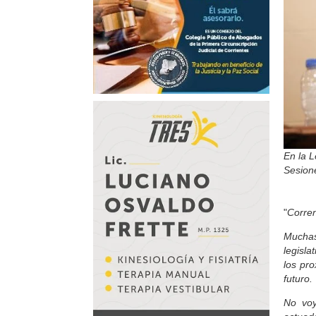
En la L
Sesion
"
Corren
Muchas
legisl
los pr
futuro.
No voy