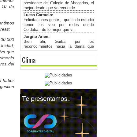
nterior
presidente del Colegio de Abogados, el
l 10 de
mejor desde que yo recuerde
Lucas Carmelo:
Felicitaciones gente.,. que lindo estudio
entimos
tienen los veo por redes desde
areas:
Cordoba.. de lo mejor que vi.
Jorgito Arien:
100.000
Bien ahi, Gurka, por los
Unidad;
reconocimientos hacia la dama que
tenemos cada uno, porque detras de
tiva que
todo hombre " Existe una Gran Mujer".-
Clima
rimonio
Jorgito Arien:
ros del
Muy profesional como siempre amigo
Gurka Dj, Congratulation, y los
mayores exitos.-
n haber
jorgito Arien:
 gestion
fBuenas noches a Fm Net, para un
amigo Gurka gran conocedor de la
musica disco y mas.gran
persona,profesional del derecho y un
gran amiog.Exitos gurka te lo mereces.
Alejandra :
Saludos a la Dra Gladys Avalos desde
España
Horacio Billordo: