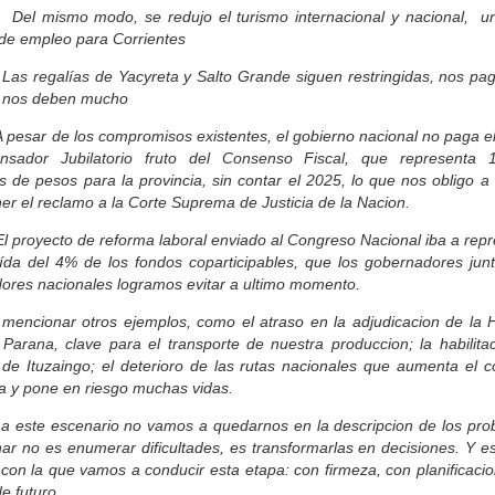
mismo modo, se redujo el turismo internacional y nacional, u
 de empleo para Corrientes
regalías de Yacyreta y Salto Grande siguen restringidas, nos pa
y nos deben mucho
sar de los compromisos existentes, el gobierno nacional no paga e
sador Jubilatorio fruto del Consenso Fiscal, que representa 
s de pesos para la provincia, sin contar el 2025, lo que nos obligo a 
r el reclamo a la Corte Suprema de Justicia de la Nacion.
royecto de reforma laboral enviado al Congreso Nacional iba a repr
ída del 4% de los fondos coparticipables, que los gobernadores junt
dores nacionales logramos evitar a ultimo momento.
 mencionar otros ejemplos, como el atraso en la adjudicacion de la H
 Parana, clave para el transporte de nuestra produccion; la habilita
 de Ituzaingo; el deterioro de las rutas nacionales que aumenta el c
ca y pone en riesgo muchas vidas.
 a este escenario no vamos a quedarnos en la descripcion de los pro
ar no es enumerar dificultades, es transformarlas en decisiones. Y es
 con la que vamos a conducir esta etapa: con firmeza, con planificaci
de futuro.