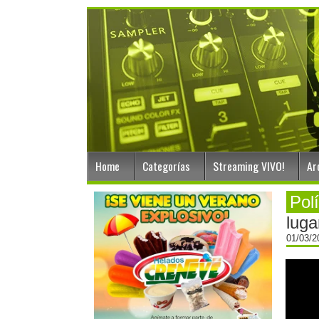
Home
Categorías
Streaming VIVO!
Ar
Polí
luga
01/03/