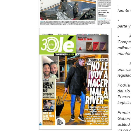
- Del 
fuente
- Las 
parte 
- A pe
Compen
millone
mantene
- El p
una ca
legisla
Podría
del río
Puerto
logísti
Frente
Gobern
actitud
vision 