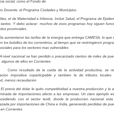
cia social, como el Fondo de
ivo Docente, el Programa Ciudades y Municipios
les, el de Maternidad e Infancia, Incluir Salud, el Programa de Epide
s tantos. Y debo aclarar: muchos de esos programas hoy siguen func
dos provinciales.
umentaron las tarifas de la energía que entrega CAMESA, lo que 
en los bolsillos de los correntinos, al tiempo que se restringieron prog
 sociales para los sectores mas vulnerables
vel nacional se han perdido o precarizado cientos de miles de pue
, algunos de ellos en Corrientes
o resultado de la caída de la actividad productiva, se red
acion impositiva coparticipable y tambien la de tributos locales
dad, menos recaudacion
recio del dolar le quito competitividad a nuestra produccion y la a
riminada de importaciones afecto a las empresas. Un claro ejemplo es
ucediendo con el sector textil, donde la produccion nacional esta
azada por importaciones de China e India, generando perdidas de pue
 en Corrientes