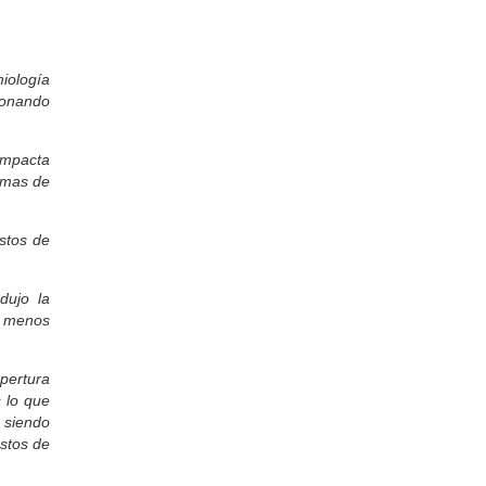
sabados el programa del Turco.. Capos
totales- Sigan asi.
leticia:
Muy interesante todos los temas que
estan tratando..saludos..Sugerencia
miología
para otros programas salud mental y
ionando
adolescencia...Corrientes..Capital
Hector Ayala:
GRACIAS SEÑOR ERASMO X
impacta
REPRESENTAR Y DEFENDER A
ramas de
NUESTRO EQUIPO.
LEGEND:
POR FIN UN DT DE ALTA
stos de
ENVERGADURA.
mario:
espero le siga yendo como hasta ahora
ujo la
al equipo, vuelan los chicos en la
: menos
cancha. felicitaciones al grupo de
trabajo de Barrio Quilmes.
Jorge:
pertura
Hola chicos. saludos a dani, un grande,
 lo que
necesitas ayudante de campo?
 siendo
MATIAS:
stos de
QUE GRANDE EL DT QUE TIENE
BARRIO QUILMES