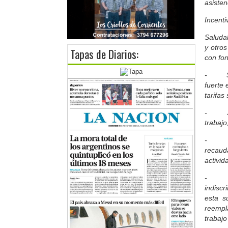
asisten
Incent
Saludab
y otro
Tapas de Diarios:
con fon
- Se a
fuerte 
tarifas
- A ni
trabajo
- Com
recaud
activi
- El p
indisc
esta s
reempl
trabajo