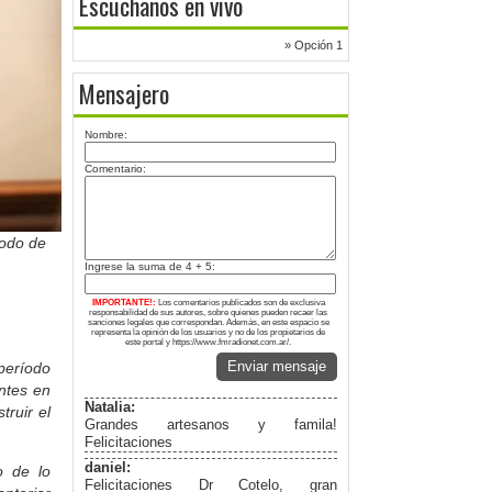
Escuchanos en vivo
» Opción 1
Mensajero
Nombre:
Comentario:
iodo de
Ingrese la suma de 4 + 5:
IMPORTANTE!:
Los comentarios publicados son de exclusiva
responsabilidad de sus autores, sobre quienes pueden recaer las
sanciones legales que correspondan. Además, en este espacio se
representa la opinión de los usuarios y no de los propietarios de
este portal y https://www.fmradionet.com.ar/.
Enviar mensaje
período
ntes en
Natalia:
ruir el
Grandes artesanos y famila!
Felicitaciones
daniel:
o de lo
Felicitaciones Dr Cotelo, gran