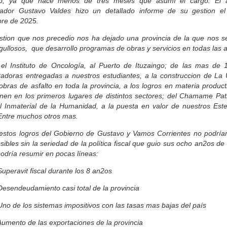
o, ya que hace menos de tres meses que asumí el cargo. El a
ador Gustavo Valdes hizo un detallado informe de su gestion e
bre de 2025.
stion que nos precedio nos ha dejado una provincia de la que nos s
ullosos, que desarrollo programas de obras y servicios en todas las 
el Instituto de Oncología, al Puerto de Ituzaingo; de las mas de 
adoras entregadas a nuestros estudiantes, a la construccion de La 
obras de asfalto en toda la provincia, a los logros en materia produc
nen en los primeros lugares de distintos sectores; del Chamame Pat
al Inmaterial de la Humanidad, a la puesta en valor de nuestros Este
 Entre muchos otros mas.
estos logros del Gobierno de Gustavo y Vamos Corrientes no podría
sibles sin la seriedad de la política fiscal que guio sus ocho an2os de
odría resumir en pocas líneas:
ravit fiscal durante los 8 an2os
ndeudamiento casi total de la provincia
de los sistemas impositivos con las tasas mas bajas del país
nto de las exportaciones de la provincia