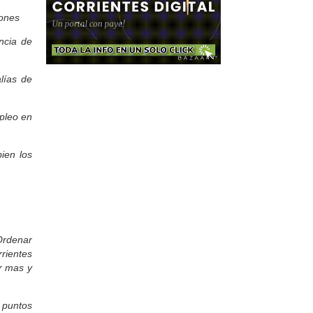
saludos a la familia del Club Nea Sport
en su cumpleaños n° 19. MUCHAS
iones
FELICIDADES!!!
Francisco:
ncia de
Saludos para la Lara Croft de la radio!
Melanie:
ías de
Buenas que geniales esos premios,
quiero participar. Saludos a Matías y a
todo el equipo. 466
pleo en
Eleonora:
Escuchando desde Posadas!
Excelente programa. Saludos al doc!!
ien los
Eugenio :
Escuchando la transmisión desde San
Miguel de Tucumán para ver si
Mandiyú clasifica a las semifinales de
la Liga Correntina de Fútbol. Excelente
trabajo, felicitaciones y vamos el
Albo!!!
Roberto PEREZ:
Ordenar
Mis saludos a "PACO" BURGOS, ex
rrientes
compañero del Banco del IBERA..!!
er mas y
Jorge:
Muy buena esta la señal de la radio,
buena musica y sobre todo lo mejor de
 puntos
la radio Eventos y Marcas, quien cada