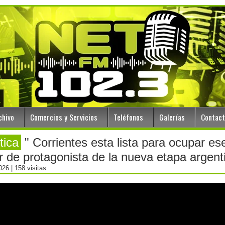
chivo
Comercios y Servicios
Teléfonos
Galerías
Contac
tica
" Corrientes esta lista para ocupar es
r de protagonista de la nueva etapa argent
2026
| 158 visitas