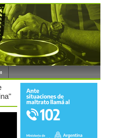
to
e
ina"