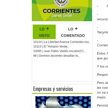
- Prote
- Obra
recurso
- Rec
lo +
lo +
Yacyre
visto
comentado
- Busq
10124 | La Libertad Avanza Corrientes reu...
Corrien
10113 | El “Avispón Verde̶...
10085 | Juan Pablo Valdés encabez...
Estos 
88 | Gremios docentes desafían la...
que guí
Y los v
Respons
Pero l
Empresas y servicios
las cue
no va a
mejor.
Permít