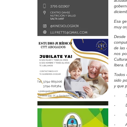
actuad
gobern
diciem
Esa ge
muy org
Desde 
comput
de las 
nos po
Cultur
Ibera.
Todos 
sido po
y que p
- Supe
- Dese
- Uno 
- Aume