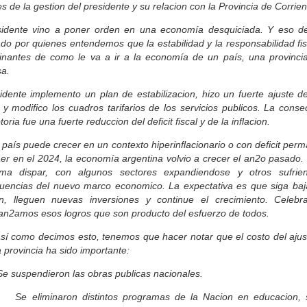
es de la gestion del presidente y su relacion con la Provincia de Corrien
sidente vino a poner orden en una economía desquiciada. Y eso d
do por quienes entendemos que la estabilidad y la responsabilidad fi
inantes de como le va a ir a la economía de un país, una provinci
a.
idente implemento un plan de estabilizacion, hizo un fuerte ajuste d
 y modifico los cuadros tarifarios de los servicios publicos. La cons
oria fue una fuerte reduccion del deficit fiscal y de la inflacion.
país puede crecer en un contexto hiperinflacionario o con deficit per
er en el 2024, la economía argentina volvio a crecer el an2o pasado.
ma dispar, con algunos sectores expandiendose y otros sufrie
uencias del nuevo marco economico. La expectativa es que siga baj
ion, lleguen nuevas inversiones y continue el crecimiento. Celeb
n2amos esos logros que son producto del esfuerzo de todos.
así como decimos esto, tenemos que hacer notar que el costo del ajus
 provincia ha sido importante:
uspendieron las obras publicas nacionales.
eliminaron distintos programas de la Nacion en educacion, s