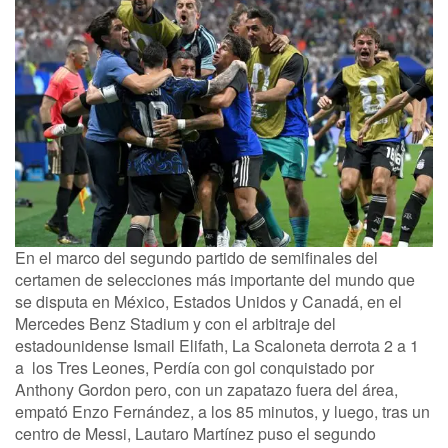
En el marco del segundo partido de semifinales del
certamen de selecciones más importante del mundo que
se disputa en México, Estados Unidos y Canadá, en el
Mercedes Benz Stadium y con el arbitraje del
estadounidense Ismail Elifath, La Scaloneta derrota 2 a 1
a los Tres Leones, Perdía con gol conquistado por
Anthony Gordon pero, con un zapatazo fuera del área,
empató Enzo Fernández, a los 85 minutos, y luego, tras un
centro de Messi, Lautaro Martínez puso el segundo