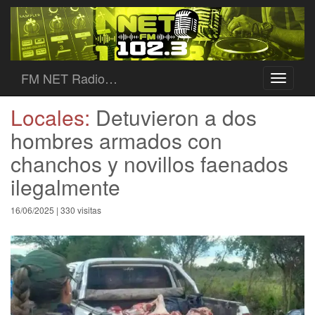
FM NET Radio…
Toggle
navigati
Locales:
Detuvieron a dos
hombres armados con
chanchos y novillos faenados
ilegalmente
16/06/2025 | 330 visitas