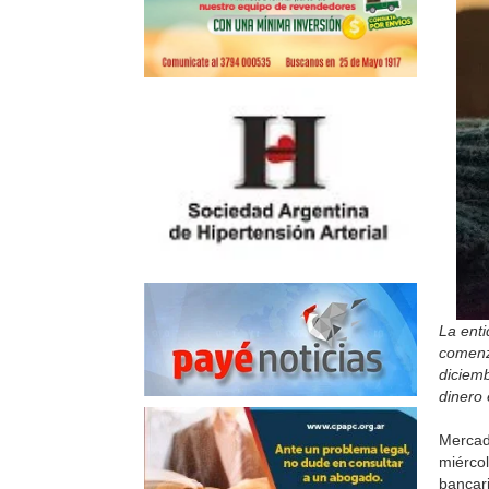
La enti
comenza
diciemb
dinero 
Mercad
miérco
bancar