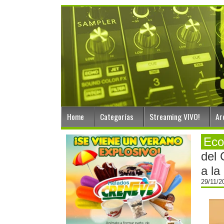
Home
Categorías
Streaming VIVO!
Ar
Eco
del 
a la
29/11/