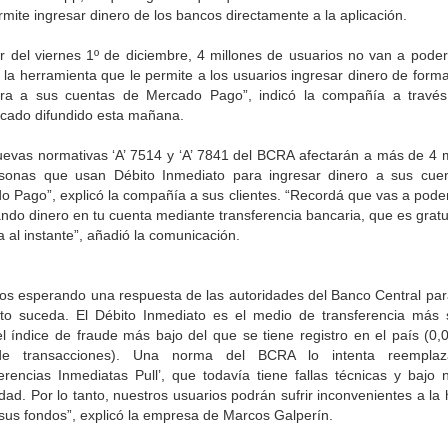
mite ingresar dinero de los bancos directamente a la aplicación.
ir del viernes 1º de diciembre, 4 millones de usuarios no van a poder 
la herramienta que le permite a los usuarios ingresar dinero de form
ra a sus cuentas de Mercado Pago”, indicó la compañía a travé
cado difundido esta mañana.
uevas normativas ‘A’ 7514 y ‘A’ 7841 del BCRA afectarán a más de 4 m
sonas que usan Débito Inmediato para ingresar dinero a sus cue
o Pago”, explicó la compañía a sus clientes. “Recordá que vas a poder
ndo dinero en tu cuenta mediante transferencia bancaria, que es gratu
a al instante”, añadió la comunicación.
os esperando una respuesta de las autoridades del Banco Central para
to suceda. El Débito Inmediato es el medio de transferencia más 
el índice de fraude más bajo del que se tiene registro en el país (0,
 de transacciones). Una norma del BCRA lo intenta reemplaz
erencias Inmediatas Pull’, que todavía tiene fallas técnicas y bajo 
idad. Por lo tanto, nuestros usuarios podrán sufrir inconvenientes a la
sus fondos”, explicó la empresa de Marcos Galperín.