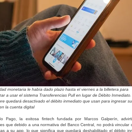
dad monetaria le había dado plazo hasta el viernes a la billetera para
r a usar el sistema Transferencias Pull en lugar de Débito Inmediato
re quedará desactivado el débito inmediato que usan para ingresar su
en la cuenta digital
o Pago, la exitosa fintech fundada por Marcos Galperín, advirt
les que debido a una normativa del Banco Central, no podrá vincular 
ias a su app, lo que significa que quedará deshabilitado el débito in