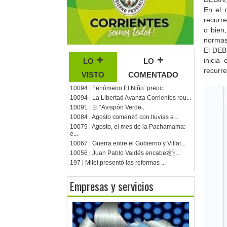
En el 
recurre
o bien
normas
El DEB
lo +
lo +
inicia
recurre
visto
comentado
10094 | Fenómeno El Niño: preoc...
10094 | La Libertad Avanza Corrientes reu...
10091 | El “Avispón Verde̶...
10084 | Agosto comenzó con lluvias e...
10079 | Agosto, el mes de la Pachamama:
e...
10067 | Guerra entre el Gobierno y Villar...
10056 | Juan Pablo Valdés encabez...
197 | Milei presentó las reformas ...
Empresas y servicios