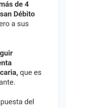
expositoras. Gracias por cubrir y
difundir nuestras cosas. No me
acuerdo el nombre de la señora.. pero
muy cordial y amable.
Colo:
Felicitaciones. Los segui en la
transmision de la expojoven. muy
buena. Saludos a Catalina. Muy bonita
Daniela:
Como creció esta radio. Los escucho
todas las mañanas hasta las 12 y los
sabados el programa del Turco.. Capos
totales- Sigan asi.
leticia:
Muy interesante todos los temas que
estan tratando..saludos..Sugerencia
para otros programas salud mental y
adolescencia...Corrientes..Capital
Hector Ayala:
GRACIAS SEÑOR ERASMO X
REPRESENTAR Y DEFENDER A
NUESTRO EQUIPO.
LEGEND:
POR FIN UN DT DE ALTA
ENVERGADURA.
mario: