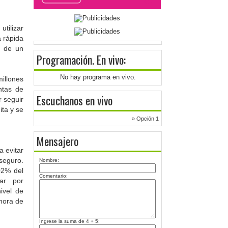
utilizar
a rápida
s de un
Programación
. En vivo:
No hay programa en vivo.
illones
ntas de
Escuchanos en vivo
 seguir
ita y se
» Opción 1
Mensajero
 evitar
seguro.
Nombre:
02% del
Comentario:
ar por
nivel de
 hora de
Ingrese la suma de 4 + 5: