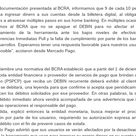
 documentación presentada al BCRA, informamos que 9 de cada 10 p
a ingresar dinero a sus cuentas desde la billetera digital, al oblig
s a atravesar múltiples pasos en sus home banking. En múltiples ocas
tamos al BCRA que no se apague el DEBIN para no afectar el
namiento de la herramienta ante los bajos niveles de efectiv
rencias Inmediatas Pull y la falta de cumplimiento por parte de los b
sarrollos. Esperamos tener una respuesta favorable para nuestros usua
posible”, acotaron desde Mercado Pago.
tiembre una normativa del BCRA estableció que a partir del 1 de dicie
toda entidad financiera o proveedor de servicios de pago que brindan 
o (PSPCP) que reciba un DEBIN recurrente deberá exhibir al clien
 se debitará, una leyenda para que confirme si acepta que periódicam
icen los débitos solicitados por ese proveedor. En otras palabras, la s
débito inmediato ahora vendrá acompañada de una advertencia que 
as operaciones al responsable del pago.
ida, explicó entonces la entidad monetaria, busca mejorar el pro
ón por parte de los usuarios, requiriendo su autorización expresa an
débito con el fin de prevenir casos de estafa.
o Pago advirtió que sus usuarios se verán afectados por la desactivac
la herramienta que usan para ingresar su propio dinero en su cuenta d