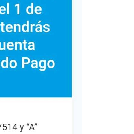
Mandiyú clasifica a las semifinales de
la Liga Correntina de Fútbol. Excelente
trabajo, felicitaciones y vamos el
Albo!!!
Roberto PEREZ:
Mis saludos a "PACO" BURGOS, ex
compañero del Banco del IBERA..!!
Jorge:
Muy buena esta la señal de la radio,
buena musica y sobre todo lo mejor de
la radio Eventos y Marcas, quien cada
dia y mas los fines de semana nos
lleva todo el deporte y mucho mas el
futbol local. sigan asi
Lucas:
Muy buena la musica. y felicitaciones
por el estudio que tienen. De los mas
lindos del pais. Sigan asi. ! Saludos al
equipo de Eventos y Marcas
Male y Adri hermanas:
Excelente música, Excelente radio!!
Por mas Rock nacional!
Silvana:
Muy bueno lo que hicieron en la Fiesta
Provincial de la Miel, Yo fui una de las