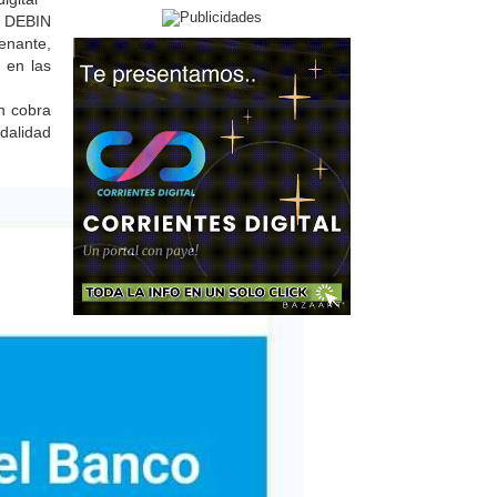
s DEBIN
jorgito Arien:
fBuenas noches a Fm Net, para un
denante,
amigo Gurka gran conocedor de la
 en las
musica disco y mas.gran
persona,profesional del derecho y un
n cobra
gran amiog.Exitos gurka te lo mereces.
dalidad
Alejandra :
Saludos a la Dra Gladys Avalos desde
España
Horacio Billordo:
saludos a la familia del Club Nea Sport
en su cumpleaños n° 19. MUCHAS
FELICIDADES!!!
Francisco:
Saludos para la Lara Croft de la radio!
Melanie:
Buenas que geniales esos premios,
quiero participar. Saludos a Matías y a
todo el equipo. 466
Eleonora:
Escuchando desde Posadas!
Excelente programa. Saludos al doc!!
Eugenio :
Escuchando la transmisión desde San
Miguel de Tucumán para ver si