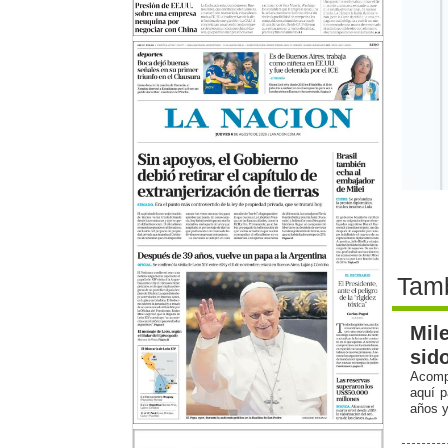
Tamb
Mil
sid
Acompa
aquí p
años y