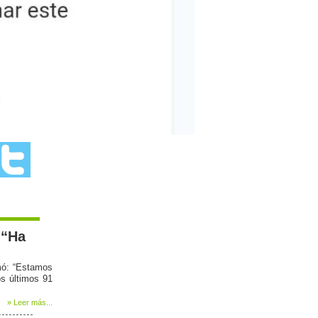
espero le siga yendo como hasta ahora
al equipo, vuelan los chicos en la
cancha. felicitaciones al grupo de
trabajo de Barrio Quilmes.
Jorge:
Hola chicos. saludos a dani, un grande,
necesitas ayudante de campo?
MATIAS:
QUE GRANDE EL DT QUE TIENE
BARRIO QUILMES
Walter:
Es así como dijo el Dt Daniel, los
árbitros dejan mucho que desear, y
Quilmes esta haciendo buenos
partidos. Felicitaciones Rosendo/Kike.
Sergio Todone:
un saludo ara Marcelito Corrales , muy
buena entrevista
 “Ha
Mariela:
Me encantó lo de las 4T y 4A, Doc!!
HECTOR ISMAEL AYALA:
mó: “Estamos
SALUDOS AL AMIGO ROSENDO
os últimos 91
DESDE MBURUCUYA .
» Leer más...
HECTOR AYALA:
HOLA COMO ESTAN SALUDOS