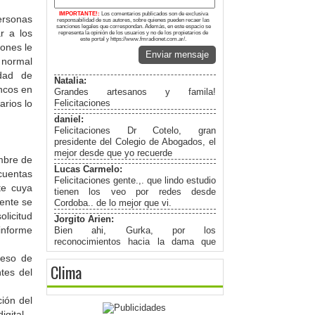
IMPORTANTE!:
Los comentarios publicados son de exclusiva
ersonas
responsabilidad de sus autores, sobre quienes pueden recaer las
sanciones legales que correspondan. Además, en este espacio se
ar a los
representa la opinión de los usuarios y no de los propietarios de
este portal y https://www.fmradionet.com.ar/.
iones le
Enviar mensaje
 normal
idad de
Natalia:
ancos en
Grandes artesanos y famila!
Felicitaciones
rios lo
daniel:
Felicitaciones Dr Cotelo, gran
presidente del Colegio de Abogados, el
mejor desde que yo recuerde
mbre de
Lucas Carmelo:
cuentas
Felicitaciones gente.,. que lindo estudio
te cuya
tienen los veo por redes desde
ente se
Cordoba.. de lo mejor que vi.
olicitud
Jorgito Arien:
informe
Bien ahi, Gurka, por los
reconocimientos hacia la dama que
tenemos cada uno, porque detras de
ceso de
todo hombre " Existe una Gran Mujer".-
Clima
tes del
Jorgito Arien:
Muy profesional como siempre amigo
ión del
Gurka Dj, Congratulation, y los
mayores exitos.-
igital