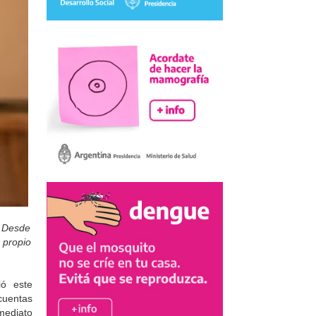
. Desde
 propio
ió este
cuentas
mediato