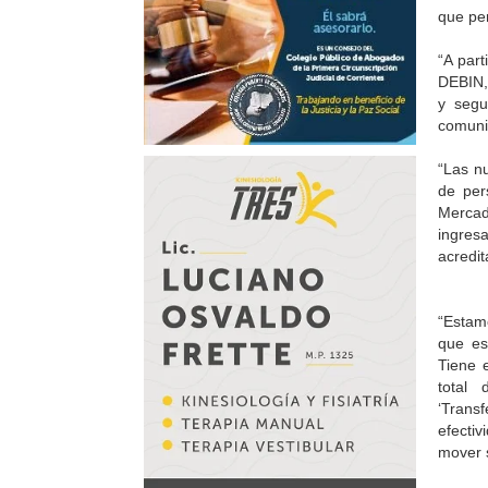
que per
“A part
DEBIN, 
y segu
comuni
“Las n
de per
Mercad
ingresa
acredit
“Estam
que es
Tiene 
total
‘Transf
efectiv
mover 