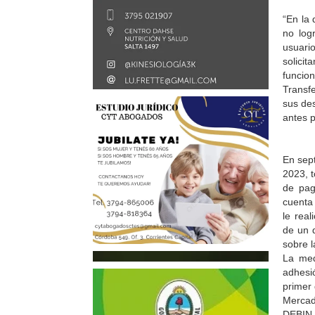
“En la
no logr
usuario
solici
funcio
Transfe
sus de
antes 
En sep
2023, 
de pag
cuenta
le real
de un 
sobre l
La med
adhesi
primer 
Mercad
DEBIN, 