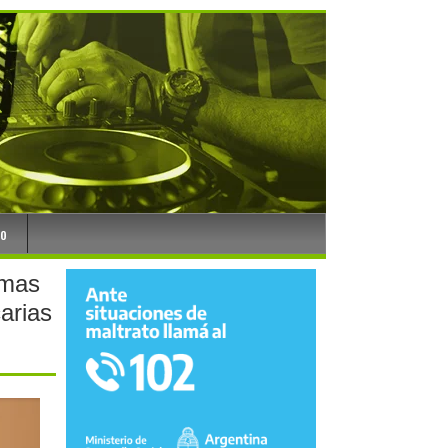
to
rmas
arias